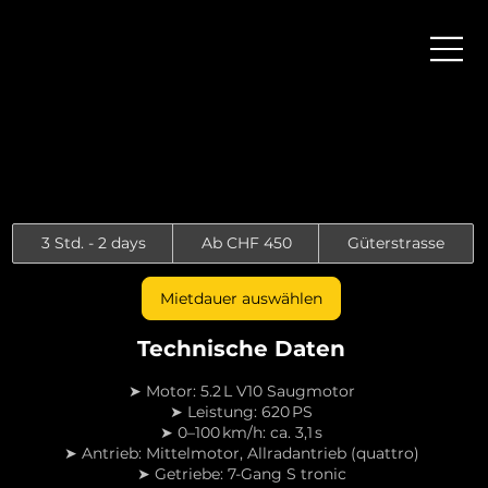
Ab
3 Std. - 2 days
3
Ab CHF 450
Güterstrasse
450
Schweizer
S
Franken
t
Mietdauer auswählen
d
.
Technische Daten
-
2
d
➤ Motor: 5.2 L V10 Saugmotor
a
➤ Leistung: 620 PS
y
➤ 0–100 km/h: ca. 3,1 s
s
➤ Antrieb: Mittelmotor, Allradantrieb (quattro)
➤ Getriebe: 7-Gang S tronic